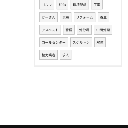
ゴルフ
SDGs
環境配慮
丁寧
けーさん
東京
リフォーム
養生
アスベスト
警備
処分場
中間処理
コールセンター
スケルトン
解体
協力業者
求人