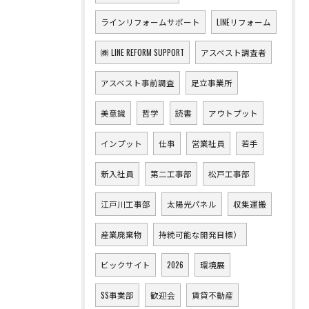
ラインリフォームサポート
LINEリフォーム
㈱ LINE REFORM SUPPORT
アスベスト調査者
アスベスト事前調査
足立事業所
美意識
哲学
読書
アウトプット
インプット
仕事
営業社員
若手
新入社員
第二工事部
松戸工事部
江戸川工事部
太陽光パネル
収集運搬
産業廃棄物
持続可能な開発目標）
ビックサイト
2026
環境展
SS事業部
歓迎会
賃貸不動産