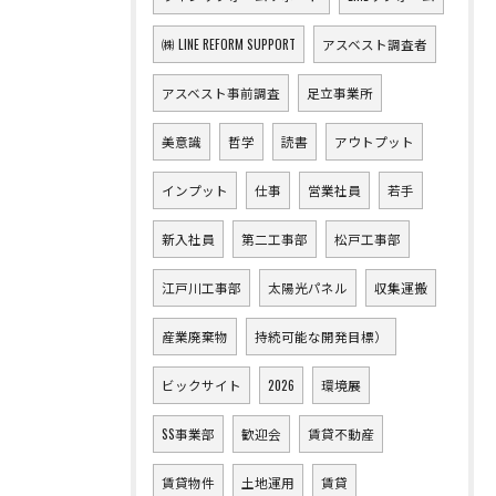
㈱ LINE REFORM SUPPORT
アスベスト調査者
アスベスト事前調査
足立事業所
美意識
哲学
読書
アウトプット
インプット
仕事
営業社員
若手
新入社員
第二工事部
松戸工事部
江戸川工事部
太陽光パネル
収集運搬
産業廃棄物
持続可能な開発目標）
ビックサイト
2026
環境展
SS事業部
歓迎会
賃貸不動産
賃貸物件
土地運用
賃貸