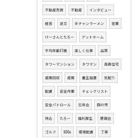
不動産売買
不動産
インタビュー
経営
足立
半チャンラーメン
営業
けーさんとたろー
アットホーム
平均年齢27歳
楽しく仕事
品質
タワーマンション
タワマン
高級住宅
産廃回収
産廃
養生設置
気配り
配慮
安全作業
チェックリスト
安全パトロール
忘年会
酉の市
持込
たろー
福利厚生
懇親会
ゴルフ
SDGs
環境配慮
丁寧