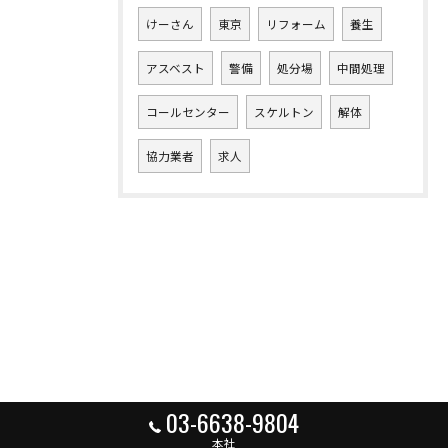
けーさん
東京
リフォーム
養生
アスベスト
警備
処分場
中間処理
コールセンター
スケルトン
解体
協力業者
求人
03-6638-9804
本社