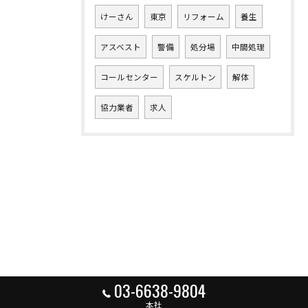
けーさん
東京
リフォーム
養生
アスベスト
警備
処分場
中間処理
コールセンター
スケルトン
解体
協力業者
求人
03-6638-9804
本社