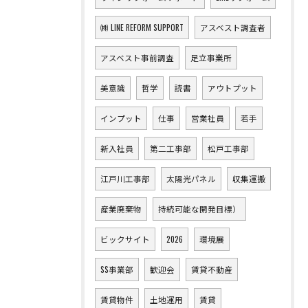
㈱ LINE REFORM SUPPORT
アスベスト調査者
アスベスト事前調査
足立事業所
美意識
哲学
読書
アウトプット
インプット
仕事
営業社員
若手
新入社員
第二工事部
松戸工事部
江戸川工事部
太陽光パネル
収集運搬
産業廃棄物
持続可能な開発目標）
ビックサイト
2026
環境展
SS事業部
歓迎会
賃貸不動産
賃貸物件
土地運用
賃貸