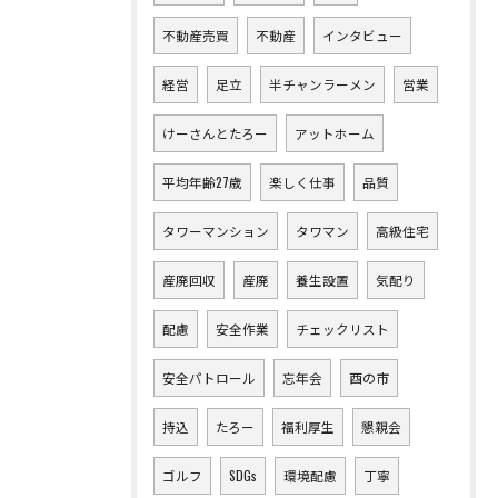
不動産売買
不動産
インタビュー
経営
足立
半チャンラーメン
営業
けーさんとたろー
アットホーム
平均年齢27歳
楽しく仕事
品質
タワーマンション
タワマン
高級住宅
産廃回収
産廃
養生設置
気配り
配慮
安全作業
チェックリスト
安全パトロール
忘年会
酉の市
持込
たろー
福利厚生
懇親会
ゴルフ
SDGs
環境配慮
丁寧