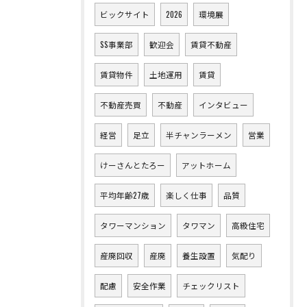
ビックサイト
2026
環境展
SS事業部
歓迎会
賃貸不動産
賃貸物件
土地運用
賃貸
不動産売買
不動産
インタビュー
経営
足立
半チャンラーメン
営業
けーさんとたろー
アットホーム
平均年齢27歳
楽しく仕事
品質
タワーマンション
タワマン
高級住宅
産廃回収
産廃
養生設置
気配り
配慮
安全作業
チェックリスト