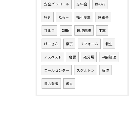
安全パトロール
忘年会
酉の市
持込
たろー
福利厚生
懇親会
ゴルフ
SDGs
環境配慮
丁寧
けーさん
東京
リフォーム
養生
アスベスト
警備
処分場
中間処理
コールセンター
スケルトン
解体
協力業者
求人