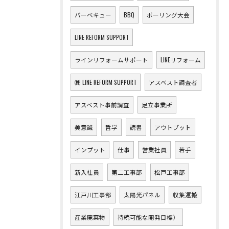
バーベキュー
BBQ
ボーリング大会
LINE REFORM SUPPORT
ラインリフォームサポート
LINEリフォーム
㈱ LINE REFORM SUPPORT
アスベスト調査者
アスベスト事前調査
足立事業所
美意識
哲学
読書
アウトプット
インプット
仕事
営業社員
若手
新入社員
第二工事部
松戸工事部
江戸川工事部
太陽光パネル
収集運搬
産業廃棄物
持続可能な開発目標）