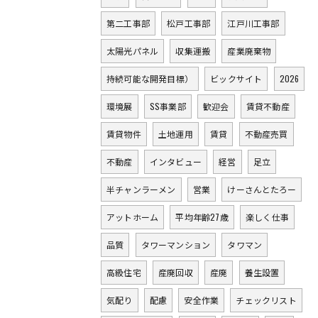
第二工事部
松戸工事部
江戸川工事部
太陽光パネル
収集運搬
産業廃棄物
持続可能な開発目標）
ビックサイト
2026
環境展
SS事業部
歓迎会
賃貸不動産
賃貸物件
土地運用
賃貸
不動産売買
不動産
インタビュー
経営
足立
半チャンラーメン
営業
けーさんとたろー
アットホーム
平均年齢27歳
楽しく仕事
品質
タワーマンション
タワマン
高級住宅
産廃回収
産廃
養生設置
気配り
配慮
安全作業
チェックリスト