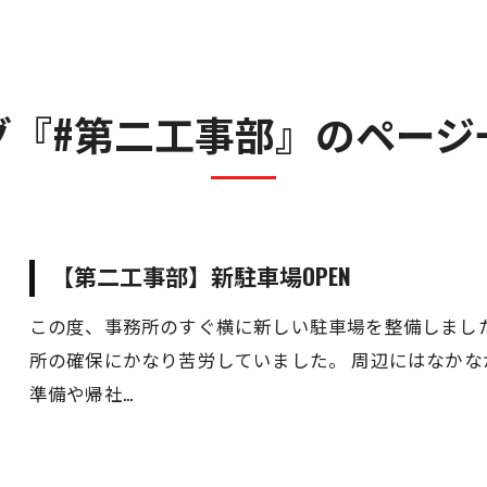
人材事業
遺品整理・特殊清掃事業
不動産事業
グ『#第二工事部』のページ
売買・運用総合サポート
【第二工事部】新駐車場OPEN
この度、事務所のすぐ横に新しい駐車場を整備しまし
所の確保にかなり苦労していました。 周辺にはなか
準備や帰社…