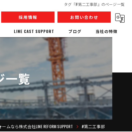
タグ『#第二工事部』のページ一覧
採用情報
お問い合わせ
LINE CAST SUPPORT
ブログ
当社の特徴
内装解体
リノベーション
ジ一覧
収集運搬
産業廃棄物
人材派遣
なら株式会社LINE REFORM SUPPORT
#第二工事部