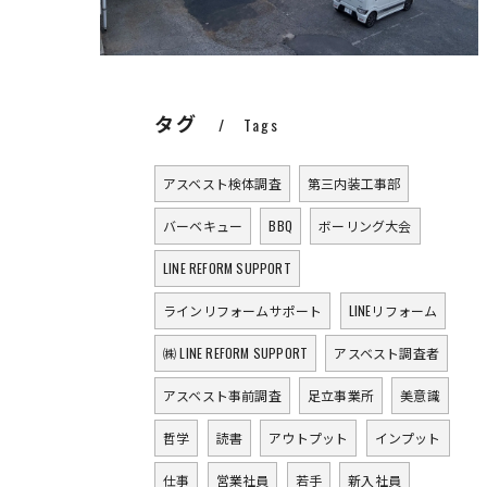
タグ
Tags
アスベスト検体調査
第三内装工事部
バーベキュー
BBQ
ボーリング大会
LINE REFORM SUPPORT
ラインリフォームサポート
LINEリフォーム
㈱ LINE REFORM SUPPORT
アスベスト調査者
アスベスト事前調査
足立事業所
美意識
哲学
読書
アウトプット
インプット
仕事
営業社員
若手
新入社員