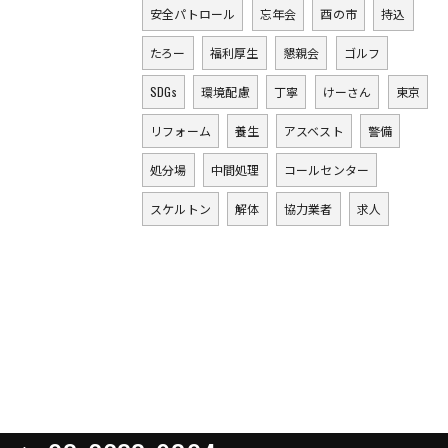
安全パトロール
忘年会
酉の市
持込
たろー
福利厚生
懇親会
ゴルフ
SDGs
環境配慮
丁寧
けーさん
東京
リフォーム
養生
アスベスト
警備
処分場
中間処理
コールセンター
スケルトン
解体
協力業者
求人