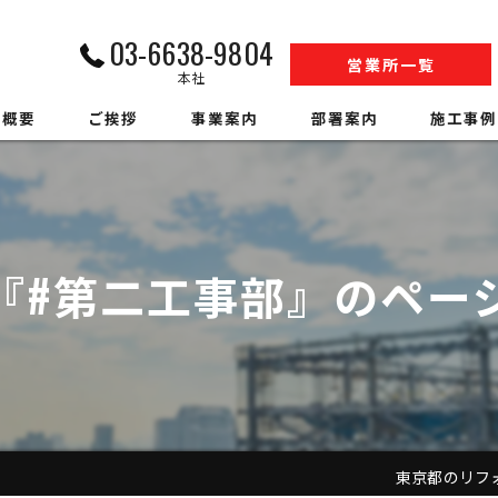
03-6638-9804
営業所一覧
本社
社概要
ご挨拶
事業案内
部署案内
施工事例
内装解体業
江戸川営業所工事部
収集運搬業
松戸営業所工事部
『#第二工事部』のペー
中間処理業
SS事業部
アスベスト調査
環境事業部
ハウスクリーニング
営業部
警備業
人材事業部
東京都のリフォーム