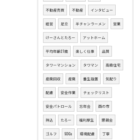
不動産売買
不動産
インタビュー
経営
足立
半チャンラーメン
営業
けーさんとたろー
アットホーム
平均年齢27歳
楽しく仕事
品質
タワーマンション
タワマン
高級住宅
産廃回収
産廃
養生設置
気配り
配慮
安全作業
チェックリスト
安全パトロール
忘年会
酉の市
持込
たろー
福利厚生
懇親会
ゴルフ
SDGs
環境配慮
丁寧