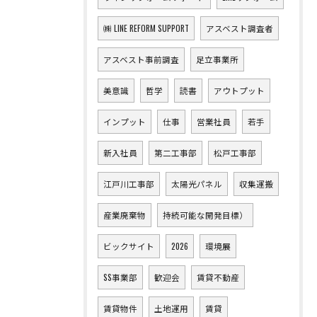
㈱ LINE REFORM SUPPORT
アスベスト調査者
アスベスト事前調査
足立事業所
美意識
哲学
読書
アウトプット
インプット
仕事
営業社員
若手
新入社員
第二工事部
松戸工事部
江戸川工事部
太陽光パネル
収集運搬
産業廃棄物
持続可能な開発目標）
ビックサイト
2026
環境展
SS事業部
歓迎会
賃貸不動産
賃貸物件
土地運用
賃貸