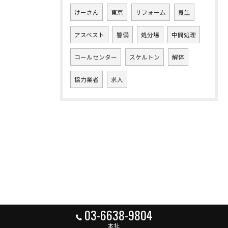
けーさん
東京
リフォーム
養生
アスベスト
警備
処分場
中間処理
コールセンター
スケルトン
解体
協力業者
求人
03-6638-9804
本社