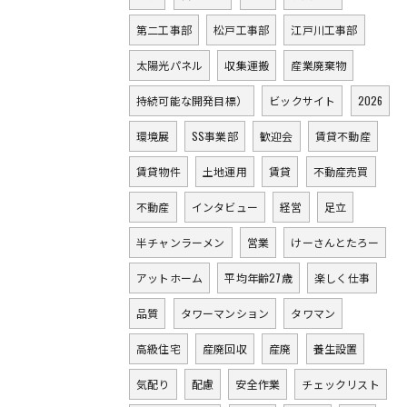
第二工事部
松戸工事部
江戸川工事部
太陽光パネル
収集運搬
産業廃棄物
持続可能な開発目標）
ビックサイト
2026
環境展
SS事業部
歓迎会
賃貸不動産
賃貸物件
土地運用
賃貸
不動産売買
不動産
インタビュー
経営
足立
半チャンラーメン
営業
けーさんとたろー
アットホーム
平均年齢27歳
楽しく仕事
品質
タワーマンション
タワマン
高級住宅
産廃回収
産廃
養生設置
気配り
配慮
安全作業
チェックリスト