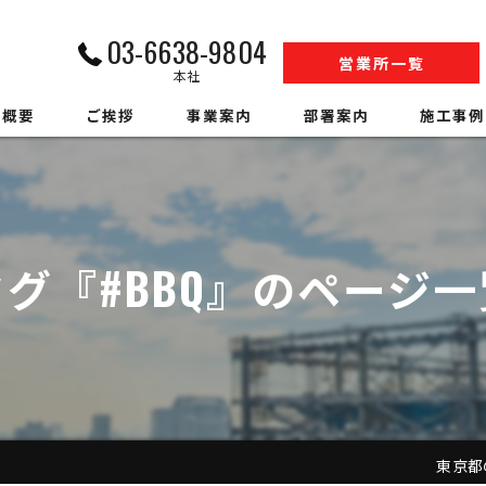
03-6638-9804
営業所一覧
本社
社概要
ご挨拶
事業案内
部署案内
施工事例
内装解体業
江戸川営業所工事部
収集運搬業
松戸営業所工事部
タグ『#BBQ』のページ一
中間処理業
SS事業部
アスベスト調査
環境事業部
ハウスクリーニング
営業部
警備業
人材事業部
東京都の