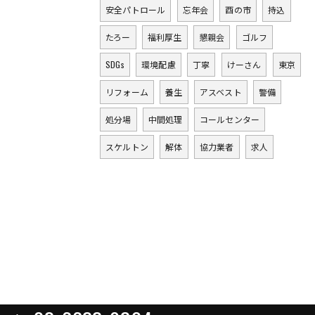
安全パトロール
忘年会
酉の市
持込
たろー
福利厚生
懇親会
ゴルフ
SDGs
環境配慮
丁寧
けーさん
東京
リフォーム
養生
アスベスト
警備
処分場
中間処理
コールセンター
スケルトン
解体
協力業者
求人