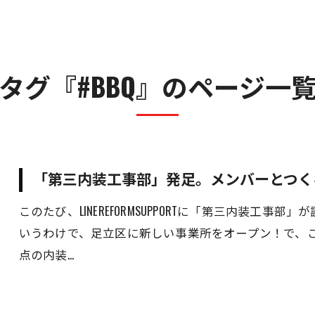
人材事業
遺品整理・特殊清掃事業
不動産事業
タグ『#BBQ』のページ一
売買・運用総合サポート
「第三内装工事部」発足。メンバーとつく
このたび、LINEREFORMSUPPORTに「第三内装工
いうわけで、足立区に新しい事業所をオープン！で、
点の内装…