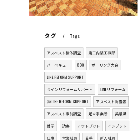
タグ
Tags
アスベスト検体調査
第三内装工事部
バーベキュー
BBQ
ボーリング大会
LINE REFORM SUPPORT
ラインリフォームサポート
LINEリフォーム
㈱ LINE REFORM SUPPORT
アスベスト調査者
アスベスト事前調査
足立事業所
美意識
哲学
読書
アウトプット
インプット
仕事
営業社員
若手
新入社員