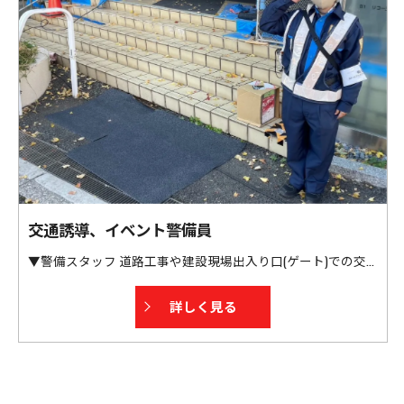
交通誘導、イベント警備員
▼警備スタッフ 道路工事や建設現場出入り口(ゲート)での交通誘導警備となります。 歩行者や車両誘導のみならず、 周辺の近隣住民の方へのご挨拶なども重要なお仕事です。 大きな事故につながりますので責任感も1人1人重要です。 また、未経験の方でも現場ですぐ活躍出来るよう、研修制度もしっかりと整えさせていただきました！ 弊社の指導員は現場のお客様からも高い評価・リピートを獲得する指導員なので、 研修を受けた未経験の警備員さんも 今は各現場最前線で活躍しております！ 弊社ではほぼ全員が未経験からスタートしています！
詳しく見る