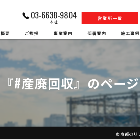
03-6638-9804
営業所一覧
本社
社概要
ご挨拶
事業案内
部署案内
施工事例
内装解体業
江戸川営業所工事部
収集運搬業
松戸営業所工事部
『#産廃回収』のペー
中間処理業
SS事業部
アスベスト調査
環境事業部
ハウスクリーニング
営業部
警備業
人材事業部
東京都のリフォ