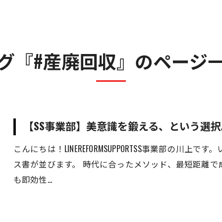
人材事業
遺品整理・特殊清掃事業
不動産事業
グ『#産廃回収』のページ
売買・運用総合サポート
【SS事業部】美意識を鍛える、という選択
こんにちは！LINEREFORMSUPPORTSS事業部の川
ス書が並びます。 時代に合ったメソッド、最短距離で
も即効性…