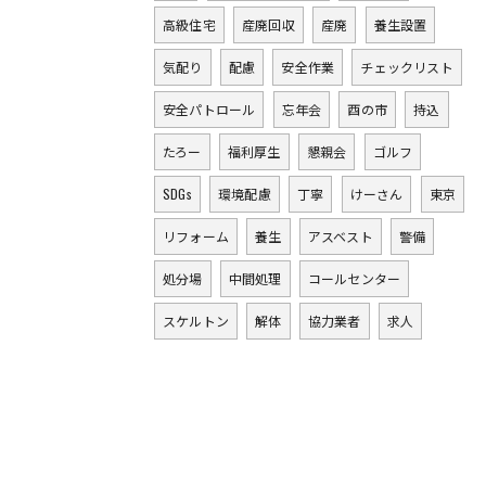
高級住宅
産廃回収
産廃
養生設置
気配り
配慮
安全作業
チェックリスト
安全パトロール
忘年会
酉の市
持込
たろー
福利厚生
懇親会
ゴルフ
SDGs
環境配慮
丁寧
けーさん
東京
リフォーム
養生
アスベスト
警備
処分場
中間処理
コールセンター
スケルトン
解体
協力業者
求人