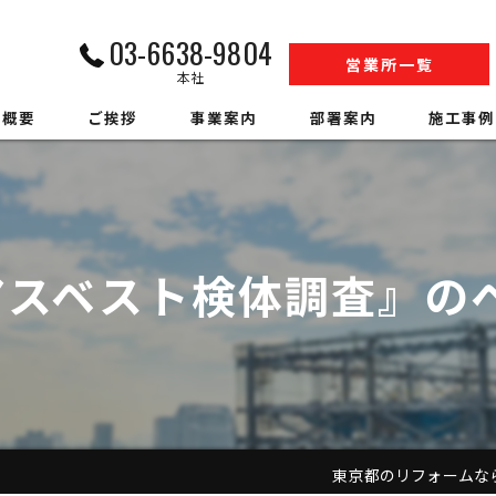
03-6638-9804
営業所一覧
本社
社概要
ご挨拶
事業案内
部署案内
施工事例
内装解体業
江戸川営業所工事部
収集運搬業
松戸営業所工事部
アスベスト検体調査』の
中間処理業
SS事業部
アスベスト調査
環境事業部
ハウスクリーニング
営業部
警備業
人材事業部
東京都のリフォームなら株式会