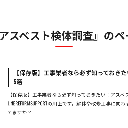
人材事業
遺品整理・特殊清掃事業
不動産事業
#アスベスト検体調査』のペ
売買・運用総合サポート
【保存版】工事業者なら必ず知っておきた
5選
【保存版】工事業者なら必ず知っておきたい！アスベ
LINEREFORMSUPPORTの川上です。解体や改修工
てますか？…