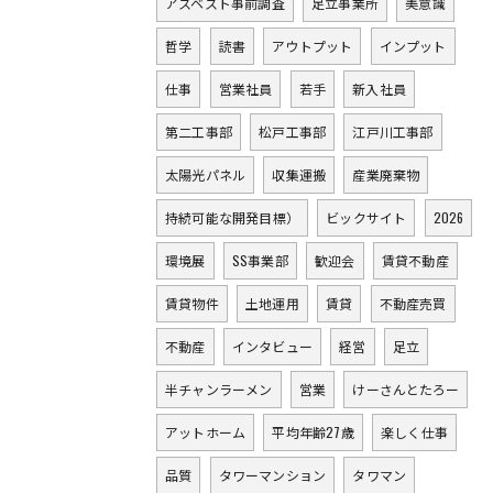
アスベスト事前調査
足立事業所
美意識
哲学
読書
アウトプット
インプット
仕事
営業社員
若手
新入社員
第二工事部
松戸工事部
江戸川工事部
太陽光パネル
収集運搬
産業廃棄物
持続可能な開発目標）
ビックサイト
2026
環境展
SS事業部
歓迎会
賃貸不動産
賃貸物件
土地運用
賃貸
不動産売買
不動産
インタビュー
経営
足立
半チャンラーメン
営業
けーさんとたろー
アットホーム
平均年齢27歳
楽しく仕事
品質
タワーマンション
タワマン