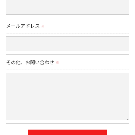
＜個人情報の安全管理＞
当社では、個人情報の漏洩等がなされないよう、適
切に安全管理対策を実施します。
メールアドレス
※
＜個人情報を与えなかった場合に生じる結果＞
必要な情報を頂けない場合は、それに対応した当社
のサービスをご提供できない場合がございますので
その他、お問い合わせ
※
予めご了承ください。
＜個人情報の開示･訂正・削除･利用停止の手続につ
いて＞
当社では、お客様の個人情報の開示･訂正･削除・利
用停止の手続を定めさせて頂いております。
ご本人である事を確認のうえ、対応させて頂きま
す。