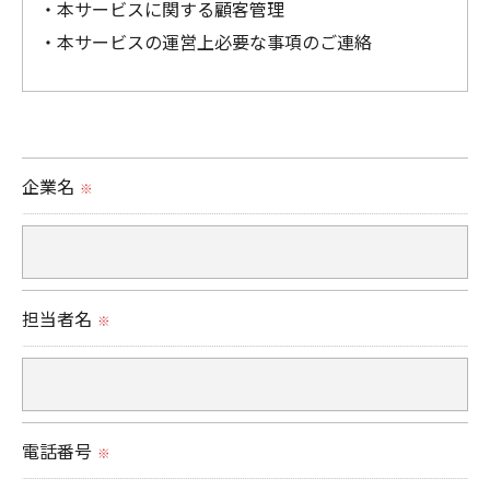
・本サービスに関する顧客管理
・本サービスの運営上必要な事項のご連絡
＜個人情報の提供について＞
当社ではお客様の同意を得た場合または法令に定め
られた場合を除き、
企業名
※
取得した個人情報を第三者に提供することはいたし
ません。
＜個人情報の委託について＞
担当者名
※
当社では、利用目的の達成に必要な範囲において、
個人情報を外部に委託する場合があります。
これらの委託先に対しては個人情報保護契約等の措
置をとり、適切な監督を行います。
電話番号
※