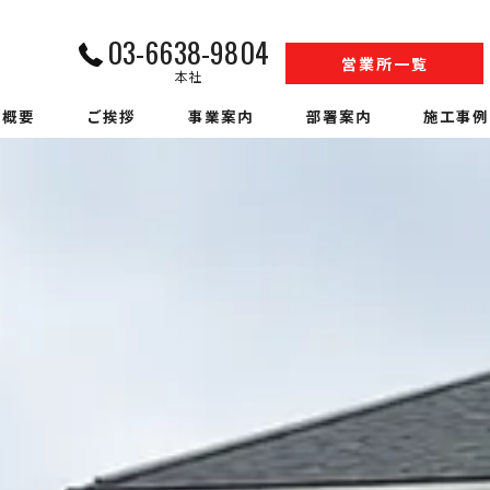
03-6638-9804
営業所一覧
本社
社概要
ご挨拶
事業案内
部署案内
施工事例
内装解体業
江戸川営業所工事部
収集運搬業
松戸営業所工事部
中間処理業
SS事業部
アスベスト調査
環境事業部
ハウスクリーニング
営業部
警備業
人材事業部