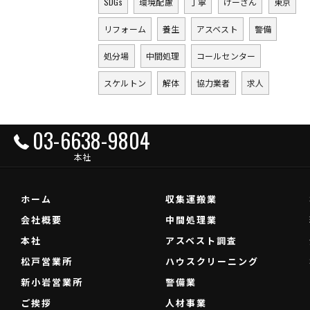
SDGs
環境配慮
丁寧
けーさん
東京
リフォーム
養生
アスベスト
警備
処分場
中間処理
コールセンター
スケルトン
解体
協力業者
求人
03-6638-9804
本社
ホーム
収集運搬業
会社概要
中間処理業
本社
アスベスト調査
松戸営業所
ハウスクリーニング
新小岩営業所
警備業
ご挨拶
人材事業