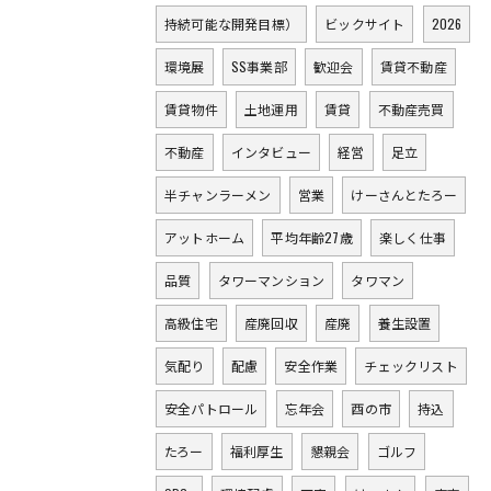
持続可能な開発目標）
ビックサイト
2026
環境展
SS事業部
歓迎会
賃貸不動産
賃貸物件
土地運用
賃貸
不動産売買
不動産
インタビュー
経営
足立
半チャンラーメン
営業
けーさんとたろー
アットホーム
平均年齢27歳
楽しく仕事
品質
タワーマンション
タワマン
高級住宅
産廃回収
産廃
養生設置
気配り
配慮
安全作業
チェックリスト
安全パトロール
忘年会
酉の市
持込
たろー
福利厚生
懇親会
ゴルフ