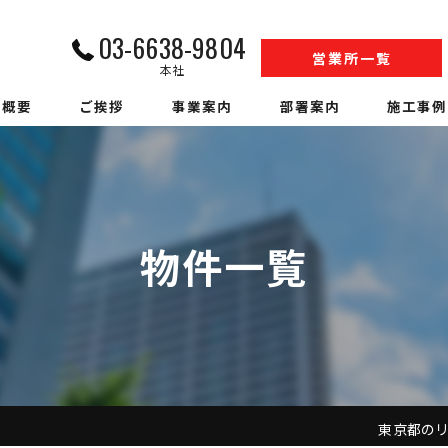
03-6638-9804
営業所一覧
本社
社概要
ご挨拶
事業案内
部署案内
施工事例
内装解体業
江戸川営業所工事部
収集運搬業
松戸営業所工事部
物件一覧
中間処理業
SS事業部
アスベスト調査
環境事業部
ハウスクリーニング
営業部
警備業
人材事業部
東京都のリフ