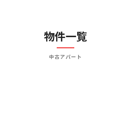
人材事業
遺品整理・特殊清掃事業
不動産事業
物件一覧
売買・運用総合サポート
中古アパート