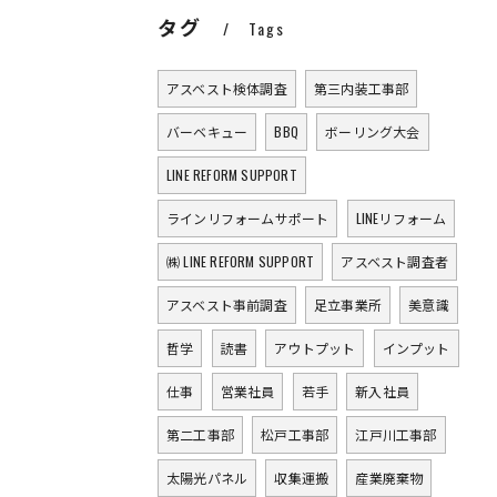
タグ
Tags
アスベスト検体調査
第三内装工事部
バーベキュー
BBQ
ボーリング大会
LINE REFORM SUPPORT
ラインリフォームサポート
LINEリフォーム
㈱ LINE REFORM SUPPORT
アスベスト調査者
アスベスト事前調査
足立事業所
美意識
哲学
読書
アウトプット
インプット
仕事
営業社員
若手
新入社員
第二工事部
松戸工事部
江戸川工事部
太陽光パネル
収集運搬
産業廃棄物