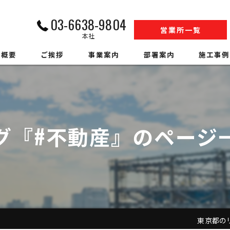
03-6638-9804
営業所一覧
本社
社概要
ご挨拶
事業案内
部署案内
施工事例
内装解体業
江戸川営業所工事部
収集運搬業
松戸営業所工事部
グ『#不動産』のページ
中間処理業
SS事業部
アスベスト調査
環境事業部
ハウスクリーニング
営業部
警備業
人材事業部
東京都のリフ