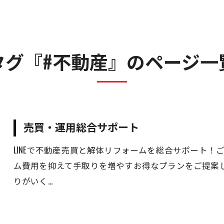
人材事業
遺品整理・特殊清掃事業
不動産事業
タグ『#不動産』のページ一
売買・運用総合サポート
売買・運用総合サポート
LINEで不動産売買と解体リフォームを総合サポート
ム費用を抑えて手取りを増やすお得なプランをご提案
りがいく…