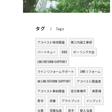
タグ
Tags
アスベスト検体調査
第三内装工事部
バーベキュー
BBQ
ボーリング大会
LINE REFORM SUPPORT
ラインリフォームサポート
LINEリフォーム
㈱ LINE REFORM SUPPORT
アスベスト調査者
アスベスト事前調査
足立事業所
美意識
哲学
読書
アウトプット
インプット
仕事
営業社員
若手
新入社員