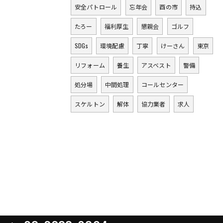
安全パトロール
忘年会
酉の市
持込
たろー
福利厚生
懇親会
ゴルフ
SDGs
環境配慮
丁寧
けーさん
東京
リフォーム
養生
アスベスト
警備
処分場
中間処理
コールセンター
スケルトン
解体
協力業者
求人