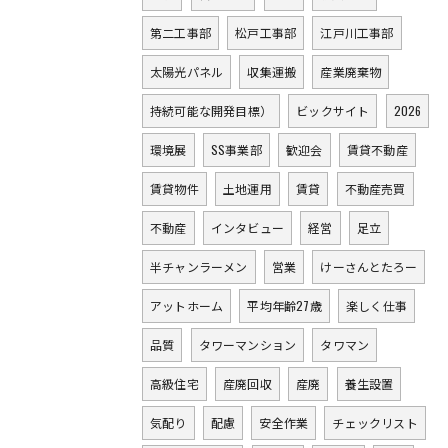
第二工事部
松戸工事部
江戸川工事部
太陽光パネル
収集運搬
産業廃棄物
持続可能な開発目標）
ビックサイト
2026
環境展
SS事業部
歓迎会
賃貸不動産
賃貸物件
土地運用
賃貸
不動産売買
不動産
インタビュー
経営
足立
半チャンラーメン
営業
けーさんとたろー
アットホーム
平均年齢27歳
楽しく仕事
品質
タワーマンション
タワマン
高級住宅
産廃回収
産廃
養生設置
気配り
配慮
安全作業
チェックリスト