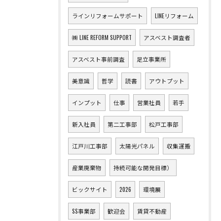
ラインリフォームサポート
LINEリフォーム
㈱ LINE REFORM SUPPORT
アスベスト調査者
アスベスト事前調査
足立事業所
美意識
哲学
読書
アウトプット
インプット
仕事
営業社員
若手
新入社員
第二工事部
松戸工事部
江戸川工事部
太陽光パネル
収集運搬
産業廃棄物
持続可能な開発目標）
ビックサイト
2026
環境展
SS事業部
歓迎会
賃貸不動産