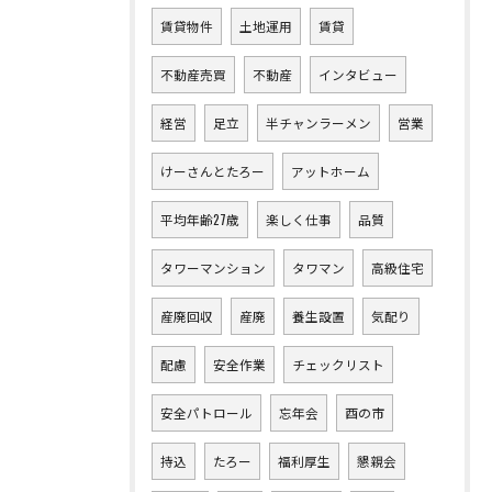
賃貸物件
土地運用
賃貸
不動産売買
不動産
インタビュー
経営
足立
半チャンラーメン
営業
けーさんとたろー
アットホーム
平均年齢27歳
楽しく仕事
品質
タワーマンション
タワマン
高級住宅
産廃回収
産廃
養生設置
気配り
配慮
安全作業
チェックリスト
安全パトロール
忘年会
酉の市
持込
たろー
福利厚生
懇親会