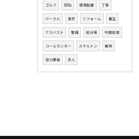
ゴルフ
SDGs
環境配慮
丁寧
けーさん
東京
リフォーム
養生
アスベスト
警備
処分場
中間処理
コールセンター
スケルトン
解体
協力業者
求人