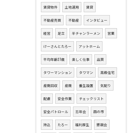
賃貸物件
土地運用
賃貸
不動産売買
不動産
インタビュー
経営
足立
半チャンラーメン
営業
けーさんとたろー
アットホーム
平均年齢27歳
楽しく仕事
品質
タワーマンション
タワマン
高級住宅
産廃回収
産廃
養生設置
気配り
配慮
安全作業
チェックリスト
安全パトロール
忘年会
酉の市
持込
たろー
福利厚生
懇親会