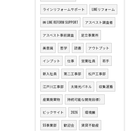
ラインリフォームサポート
LINEリフォーム
㈱ LINE REFORM SUPPORT
アスベスト調査者
アスベスト事前調査
足立事業所
美意識
哲学
読書
アウトプット
インプット
仕事
営業社員
若手
新入社員
第二工事部
松戸工事部
江戸川工事部
太陽光パネル
収集運搬
産業廃棄物
持続可能な開発目標）
ビックサイト
2026
環境展
SS事業部
歓迎会
賃貸不動産