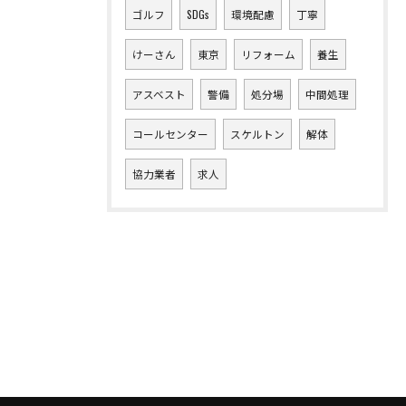
ゴルフ
SDGs
環境配慮
丁寧
けーさん
東京
リフォーム
養生
アスベスト
警備
処分場
中間処理
コールセンター
スケルトン
解体
協力業者
求人