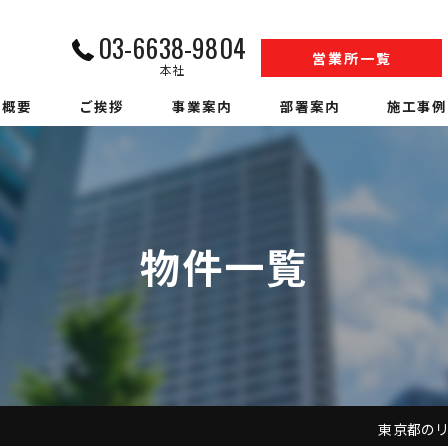
03-6638-9804
営業所一覧
本社
社概要
ご挨拶
事業案内
部署案内
施工事例
内装解体業
江戸川営業所工事部
収集運搬業
松戸営業所工事部
物件一覧
中間処理業
SS事業部
アスベスト調査
環境事業部
ハウスクリーニング
営業部
警備業
人材事業部
東京都のリフ