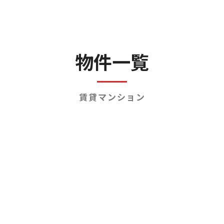
人材事業
遺品整理・特殊清掃事業
不動産事業
物件一覧
売買・運用総合サポート
賃貸マンション