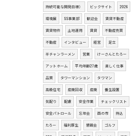
持続可能な開発目標）
ビックサイト
2026
環境展
SS事業部
歓迎会
賃貸不動産
賃貸物件
土地運用
賃貸
不動産売買
不動産
インタビュー
経営
足立
半チャンラーメン
営業
けーさんとたろー
アットホーム
平均年齢27歳
楽しく仕事
品質
タワーマンション
タワマン
高級住宅
産廃回収
産廃
養生設置
気配り
配慮
安全作業
チェックリスト
安全パトロール
忘年会
酉の市
持込
たろー
福利厚生
懇親会
ゴルフ