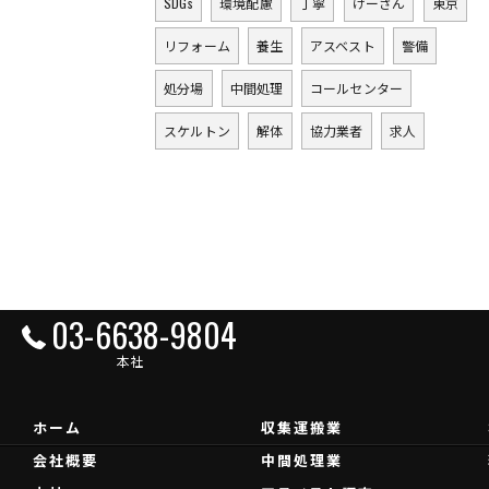
SDGs
環境配慮
丁寧
けーさん
東京
リフォーム
養生
アスベスト
警備
処分場
中間処理
コールセンター
スケルトン
解体
協力業者
求人
03-6638-9804
本社
ホーム
収集運搬業
会社概要
中間処理業