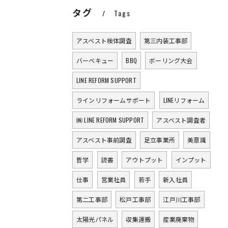
タグ
Tags
アスベスト検体調査
第三内装工事部
バーベキュー
BBQ
ボーリング大会
LINE REFORM SUPPORT
ラインリフォームサポート
LINEリフォーム
㈱ LINE REFORM SUPPORT
アスベスト調査者
アスベスト事前調査
足立事業所
美意識
哲学
読書
アウトプット
インプット
仕事
営業社員
若手
新入社員
第二工事部
松戸工事部
江戸川工事部
太陽光パネル
収集運搬
産業廃棄物