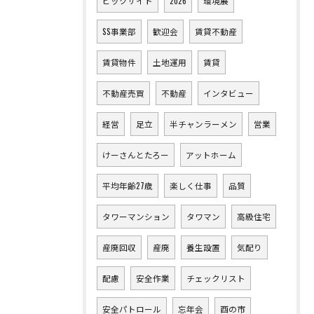
ビックサイト
2026
環境展
SS事業部
歓迎会
賃貸不動産
賃貸物件
土地運用
賃貸
不動産売買
不動産
インタビュー
経営
足立
半チャンラーメン
営業
けーさんとたろー
アットホーム
平均年齢27歳
楽しく仕事
品質
タワーマンション
タワマン
高級住宅
産廃回収
産廃
養生設置
気配り
配慮
安全作業
チェックリスト
安全パトロール
忘年会
酉の市