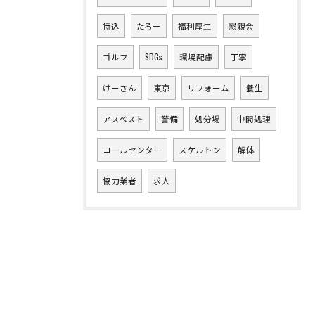
持込
たろー
福利厚生
懇親会
ゴルフ
SDGs
環境配慮
丁寧
けーさん
東京
リフォーム
養生
アスベスト
警備
処分場
中間処理
コールセンター
スケルトン
解体
協力業者
求人