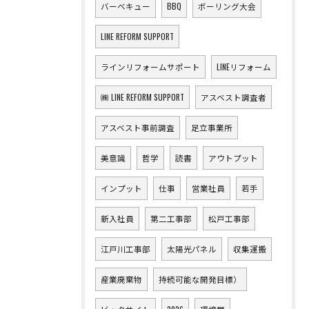
バーベキュー
BBQ
ボーリング大会
LINE REFORM SUPPORT
ラインリフォームサポート
LINEリフォーム
㈱ LINE REFORM SUPPORT
アスベスト調査者
アスベスト事前調査
足立事業所
美意識
哲学
読書
アウトプット
インプット
仕事
営業社員
若手
新入社員
第二工事部
松戸工事部
江戸川工事部
太陽光パネル
収集運搬
産業廃棄物
持続可能な開発目標）