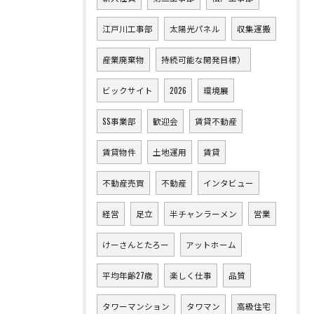
江戸川工事部
太陽光パネル
収集運搬
産業廃棄物
持続可能な開発目標）
ビックサイト
2026
環境展
SS事業部
歓迎会
賃貸不動産
賃貸物件
土地運用
賃貸
不動産売買
不動産
インタビュー
経営
足立
半チャンラーメン
営業
けーさんとたろー
アットホーム
平均年齢27歳
楽しく仕事
品質
タワーマンション
タワマン
高級住宅