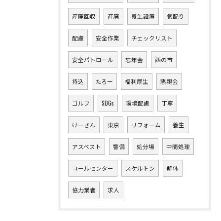
産廃回収
産廃
養生設置
気配り
配慮
安全作業
チェックリスト
安全パトロール
忘年会
酉の市
持込
たろー
福利厚生
懇親会
ゴルフ
SDGs
環境配慮
丁寧
けーさん
東京
リフォーム
養生
アスベスト
警備
処分場
中間処理
コールセンター
スケルトン
解体
協力業者
求人