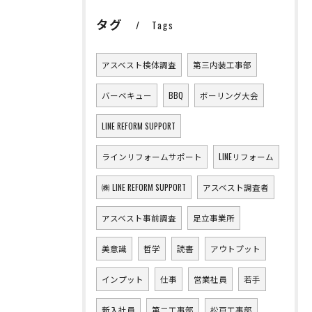
タグ
Tags
アスベスト検体調査
第三内装工事部
バーベキュー
BBQ
ボーリング大会
LINE REFORM SUPPORT
ラインリフォームサポート
LINEリフォーム
㈱ LINE REFORM SUPPORT
アスベスト調査者
アスベスト事前調査
足立事業所
美意識
哲学
読書
アウトプット
インプット
仕事
営業社員
若手
新入社員
第二工事部
松戸工事部