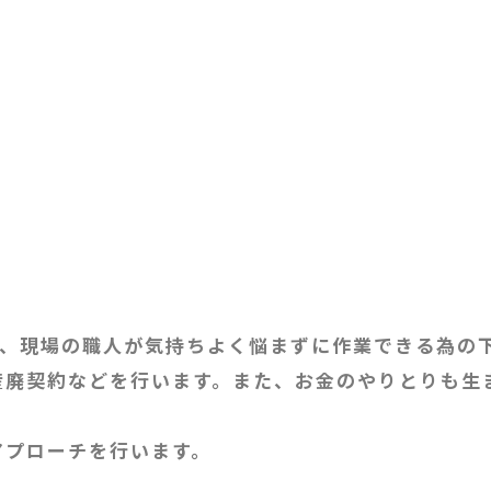
人材事業
遺品整理・特殊清掃事業
不動産事業
売買・運用総合サポート
業のお仕事は、現場の職人が気持ちよく悩まずに作業できる
産廃契約などを行います。また、お金のやりとりも生
アプローチを行います。