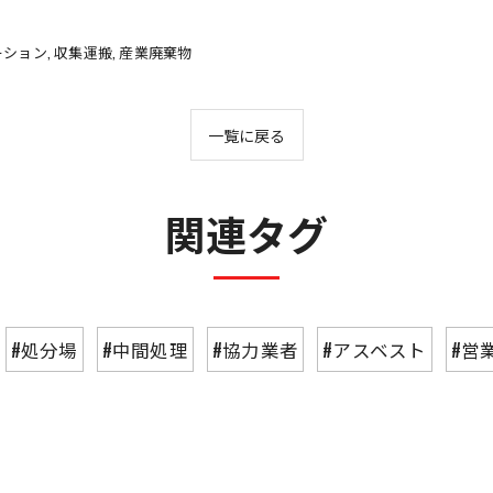
ーション
収集運搬
産業廃棄物
一覧に戻る
関連タグ
#処分場
#中間処理
#協力業者
#アスベスト
#営