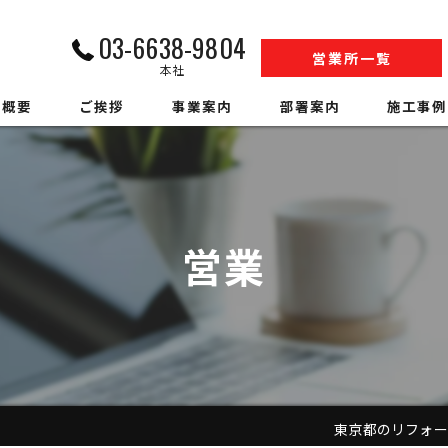
03-6638-9804
営業所一覧
本社
社概要
ご挨拶
事業案内
部署案内
施工事例
内装解体業
江戸川営業所工事部
収集運搬業
松戸営業所工事部
営業
中間処理業
SS事業部
アスベスト調査
環境事業部
ハウスクリーニング
営業部
警備業
人材事業部
東京都のリフォームなら