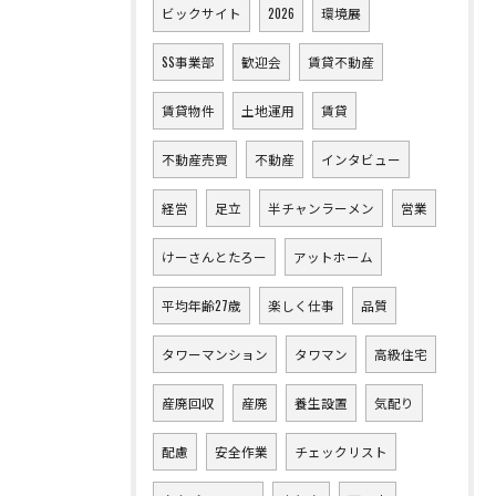
ビックサイト
2026
環境展
SS事業部
歓迎会
賃貸不動産
賃貸物件
土地運用
賃貸
不動産売買
不動産
インタビュー
経営
足立
半チャンラーメン
営業
けーさんとたろー
アットホーム
平均年齢27歳
楽しく仕事
品質
タワーマンション
タワマン
高級住宅
産廃回収
産廃
養生設置
気配り
配慮
安全作業
チェックリスト