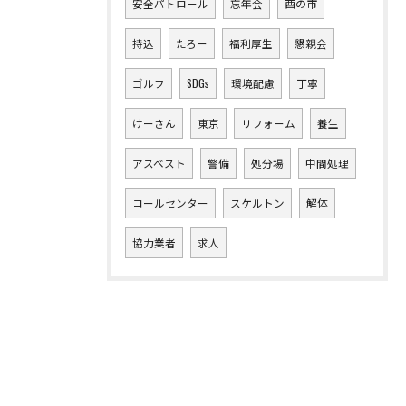
安全パトロール
忘年会
酉の市
持込
たろー
福利厚生
懇親会
ゴルフ
SDGs
環境配慮
丁寧
けーさん
東京
リフォーム
養生
アスベスト
警備
処分場
中間処理
コールセンター
スケルトン
解体
協力業者
求人