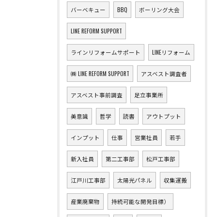
バーベキュー
BBQ
ボーリング大会
LINE REFORM SUPPORT
ラインリフォームサポート
LINEリフォーム
㈱ LINE REFORM SUPPORT
アスベスト調査者
アスベスト事前調査
足立事業所
美意識
哲学
読書
アウトプット
インプット
仕事
営業社員
若手
新入社員
第二工事部
松戸工事部
江戸川工事部
太陽光パネル
収集運搬
産業廃棄物
持続可能な開発目標）