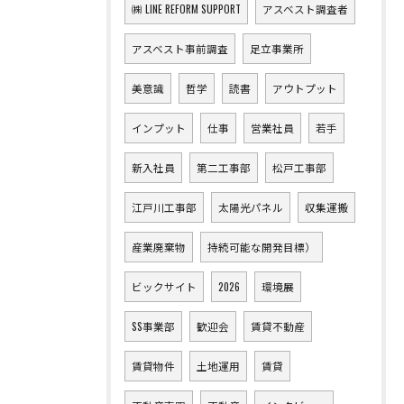
㈱ LINE REFORM SUPPORT
アスベスト調査者
アスベスト事前調査
足立事業所
美意識
哲学
読書
アウトプット
インプット
仕事
営業社員
若手
新入社員
第二工事部
松戸工事部
江戸川工事部
太陽光パネル
収集運搬
産業廃棄物
持続可能な開発目標）
ビックサイト
2026
環境展
SS事業部
歓迎会
賃貸不動産
賃貸物件
土地運用
賃貸