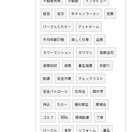
不動産売買
不動産
インタビュー
経営
足立
半チャンラーメン
営業
けーさんとたろー
アットホーム
平均年齢27歳
楽しく仕事
品質
タワーマンション
タワマン
高級住宅
産廃回収
産廃
養生設置
気配り
配慮
安全作業
チェックリスト
安全パトロール
忘年会
酉の市
持込
たろー
福利厚生
懇親会
ゴルフ
SDGs
環境配慮
丁寧
けーさん
東京
リフォーム
養生