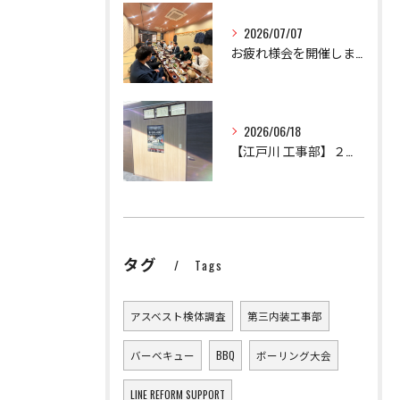
2026/07/07
お疲れ様会を開催しました！
2026/06/18
【江戸川 工事部】２課設立！
タグ
Tags
アスベスト検体調査
第三内装工事部
バーベキュー
BBQ
ボーリング大会
LINE REFORM SUPPORT