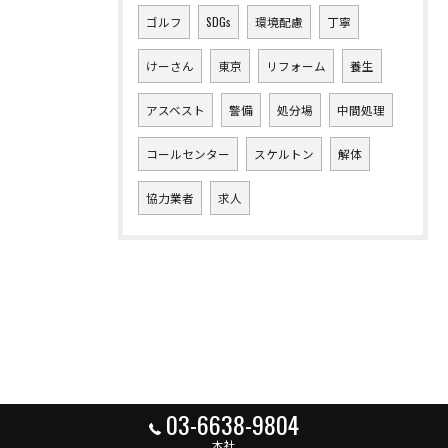
ゴルフ
SDGs
環境配慮
丁寧
けーさん
東京
リフォーム
養生
アスベスト
警備
処分場
中間処理
コールセンター
スケルトン
解体
協力業者
求人
03-6638-9804
本社