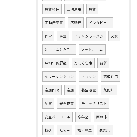
賃貸物件
土地運用
賃貸
不動産売買
不動産
インタビュー
経営
足立
半チャンラーメン
営業
けーさんとたろー
アットホーム
平均年齢27歳
楽しく仕事
品質
タワーマンション
タワマン
高級住宅
産廃回収
産廃
養生設置
気配り
配慮
安全作業
チェックリスト
安全パトロール
忘年会
酉の市
持込
たろー
福利厚生
懇親会