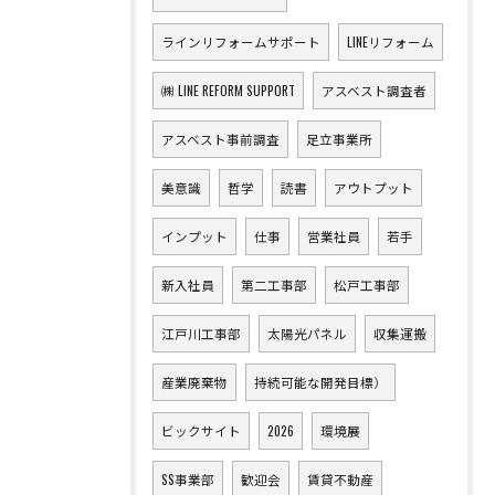
ラインリフォームサポート
LINEリフォーム
㈱ LINE REFORM SUPPORT
アスベスト調査者
アスベスト事前調査
足立事業所
美意識
哲学
読書
アウトプット
インプット
仕事
営業社員
若手
新入社員
第二工事部
松戸工事部
江戸川工事部
太陽光パネル
収集運搬
産業廃棄物
持続可能な開発目標）
ビックサイト
2026
環境展
SS事業部
歓迎会
賃貸不動産